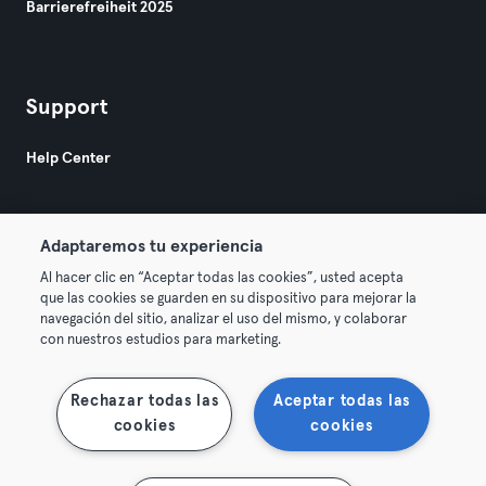
Barrierefreiheit 2025
Support
Help Center
Adaptaremos tu experiencia
Al hacer clic en “Aceptar todas las cookies”, usted acepta
que las cookies se guarden en su dispositivo para mejorar la
© 2026 Urban Sports Group GmbH. All rights reserved.
navegación del sitio, analizar el uso del mismo, y colaborar
AGB
Datenschutz
Impressum
con nuestros estudios para marketing.
Vertrag hier kündigen
Hier Verträge widerrufen
Rechazar todas las
Aceptar todas las
cookies
cookies