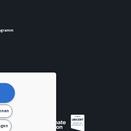
ogramm
ehnen
 widerrufen
ngen