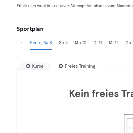
Fühle dich wohl in exklusiver Atmosphäre abseits vom Massenb
Sportplan
Heute, Sa 8
So 9
Mo 10
Di 11
Mi 12
Do 
Kurse
Freies Training
Kein freies T