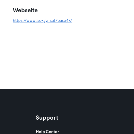
Webseite
https://www.isc-gym.at/base47/
Support
Help Center