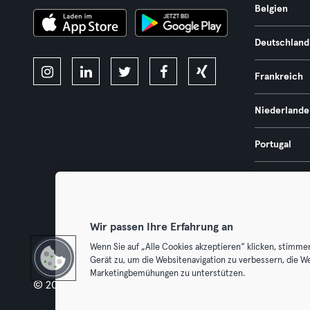
Belgien
Deutschland
Frankreich
Niederlande
Portugal
Spanien
Österreich
Wir passen Ihre Erfahrung an
Wenn Sie auf „Alle Cookies akzeptieren“ klicken, stimme
Gerät zu, um die Websitenavigation zu verbessern, die W
Marketingbemühungen zu unterstützen.
© 2026 Urban Sports Group GmbH. All rights reserved.
AGB
Dat