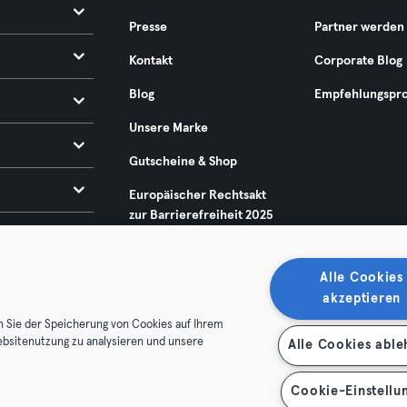
Presse
Partner werden
Kontakt
Corporate Blog
Blog
Empfehlungspr
Unsere Marke
Gutscheine & Shop
Europäischer Rechtsakt
zur Barrierefreiheit 2025
Alle Cookies
akzeptieren
n Sie der Speicherung von Cookies auf Ihrem
ebsitenutzung zu analysieren und unsere
Alle Cookies abl
enschutz
Impressum
Vertrag hier kündigen
Hier Verträge
Cookie-Einstellu