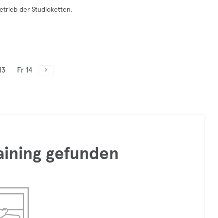
etrieb der Studioketten.
13
Fr 14
raining gefunden