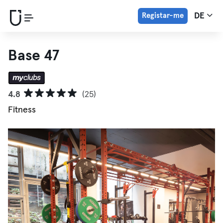
Registar-me
DE
Base 47
4.8
(25)
Fitness