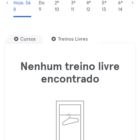
Hoje, Sá
Do
2ª
3ª
4ª
5ª
6ª
8
9
10
11
12
13
14
Cursos
Treinos Livres
Nenhum treino livre
encontrado