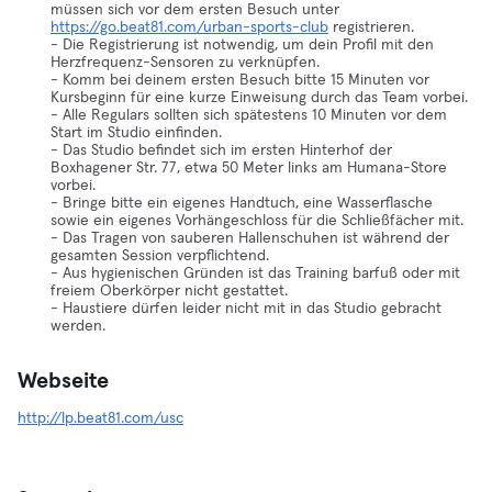
müssen sich vor dem ersten Besuch unter
https://go.beat81.com/urban-sports-club
registrieren.
- Die Registrierung ist notwendig, um dein Profil mit den
Herzfrequenz-Sensoren zu verknüpfen.
- Komm bei deinem ersten Besuch bitte 15 Minuten vor
Kursbeginn für eine kurze Einweisung durch das Team vorbei.
- Alle Regulars sollten sich spätestens 10 Minuten vor dem
Start im Studio einfinden.
- Das Studio befindet sich im ersten Hinterhof der
Boxhagener Str. 77, etwa 50 Meter links am Humana-Store
vorbei.
- Bringe bitte ein eigenes Handtuch, eine Wasserflasche
sowie ein eigenes Vorhängeschloss für die Schließfächer mit.
- Das Tragen von sauberen Hallenschuhen ist während der
gesamten Session verpflichtend.
- Aus hygienischen Gründen ist das Training barfuß oder mit
freiem Oberkörper nicht gestattet.
- Haustiere dürfen leider nicht mit in das Studio gebracht
werden.
Webseite
http://lp.beat81.com/usc