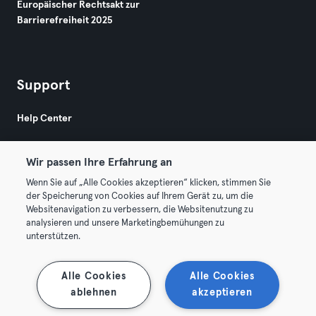
Europäischer Rechtsakt zur
Barrierefreiheit 2025
Support
Help Center
Wir passen Ihre Erfahrung an
Wenn Sie auf „Alle Cookies akzeptieren“ klicken, stimmen Sie
der Speicherung von Cookies auf Ihrem Gerät zu, um die
Websitenavigation zu verbessern, die Websitenutzung zu
© 2026 Urban Sports Group GmbH. All rights reserved.
analysieren und unsere Marketingbemühungen zu
AGB
Datenschutz
Impressum
unterstützen.
Vertrag hier kündigen
Hier Verträge widerrufen
Alle Cookies
Alle Cookies
ablehnen
akzeptieren