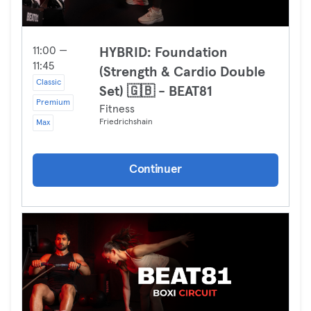
11:00 —
HYBRID: Foundation
11:45
(Strength & Cardio Double
Classic
Set) 🇬🇧 - BEAT81
Premium
Fitness
Friedrichshain
Max
Continuer