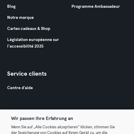
Blog
Programme Ambassadeur
Notre marque
Cartes cadeaux & Shop
Législation européenne sur
l’accessibilité 2025
Service clients
Centre d'aide
Wir passen Ihre Erfahrung an
Wenn Sie auf „Alle Cookies akzeptieren“ klicken, stimmen Sie
© 2026 Urban Sports Group GmbH. All rights reserved.
der Speicherung von Cookies auf Ihrem Gerät zu, um die