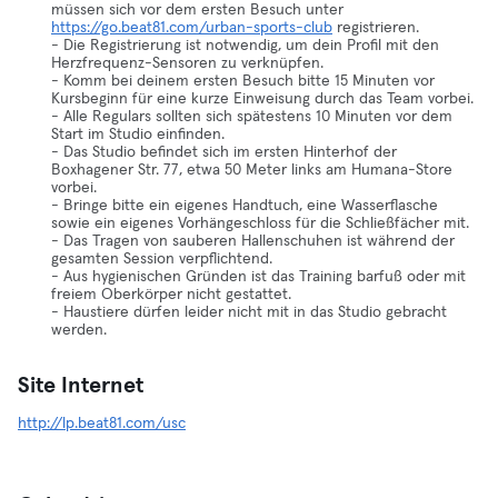
müssen sich vor dem ersten Besuch unter
https://go.beat81.com/urban-sports-club
registrieren.
- Die Registrierung ist notwendig, um dein Profil mit den
Herzfrequenz-Sensoren zu verknüpfen.
- Komm bei deinem ersten Besuch bitte 15 Minuten vor
Kursbeginn für eine kurze Einweisung durch das Team vorbei.
- Alle Regulars sollten sich spätestens 10 Minuten vor dem
Start im Studio einfinden.
- Das Studio befindet sich im ersten Hinterhof der
Boxhagener Str. 77, etwa 50 Meter links am Humana-Store
vorbei.
- Bringe bitte ein eigenes Handtuch, eine Wasserflasche
sowie ein eigenes Vorhängeschloss für die Schließfächer mit.
- Das Tragen von sauberen Hallenschuhen ist während der
gesamten Session verpflichtend.
- Aus hygienischen Gründen ist das Training barfuß oder mit
freiem Oberkörper nicht gestattet.
- Haustiere dürfen leider nicht mit in das Studio gebracht
werden.
Site Internet
http://lp.beat81.com/usc