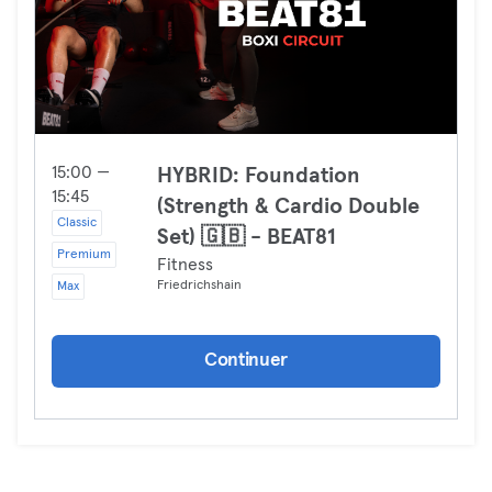
15:00 —
HYBRID: Foundation
15:45
(Strength & Cardio Double
Classic
Set) 🇬🇧 - BEAT81
Premium
Fitness
Friedrichshain
Max
Continuer