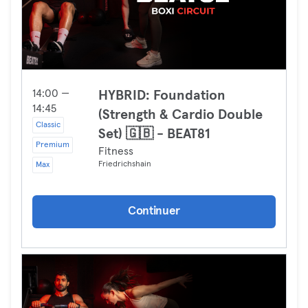
14:00 —
HYBRID: Foundation
14:45
(Strength & Cardio Double
Classic
Set) 🇬🇧 - BEAT81
Premium
Fitness
Friedrichshain
Max
Continuer