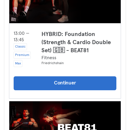
13:00 —
HYBRID: Foundation
13:45
(Strength & Cardio Double
Classic
Set) 🇬🇧 - BEAT81
Premium
Fitness
Friedrichshain
Max
Continuer