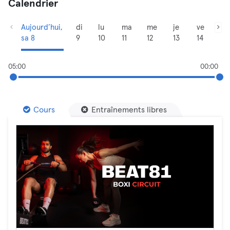
Calendrier
Aujourd’hui,
di
lu
ma
me
je
ve
sa 8
9
10
11
12
13
14
05:00
00:00
Cours
Entraînements libres