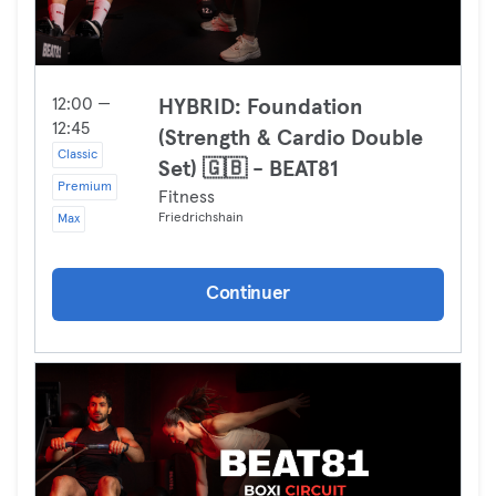
12:00 —
HYBRID: Foundation
12:45
(Strength & Cardio Double
Classic
Set) 🇬🇧 - BEAT81
Premium
Fitness
Friedrichshain
Max
Continuer