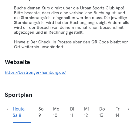
Buche deinen Kurs direkt über die Urban Sports Club App!
Bitte beachte, dass dies eine verbindliche Buchung ist, und
die Stornierungsfrist eingehalten werden muss. Die jeweilige
Stornierungsfrist wird bei der Buchung angezeigt. Andernfalls
wird dir der Besuch von deinem monatlichen Besuchslimit
abgezogen und in Rechnung gestellt.
Hinweis: Der Check-In Prozess über den QR Code bleibt vor
Ort weiterhin unverändert.
Webseite
https://bestronger-hamburg.de/
Sportplan
Heute,
So
Mo
Di
Mi
Do
Fr
Sa 8
9
10
11
12
13
14