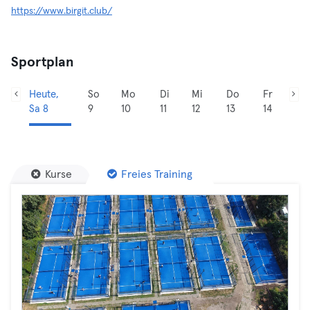
https://www.birgit.club/
Sportplan
Heute,
So
Mo
Di
Mi
Do
Fr
Sa 8
9
10
11
12
13
14
Kurse
Freies Training