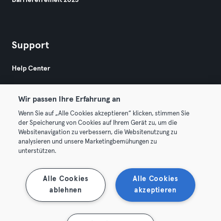
Barrierefreiheit 2025
Support
Help Center
Wir passen Ihre Erfahrung an
Wenn Sie auf „Alle Cookies akzeptieren“ klicken, stimmen Sie
der Speicherung von Cookies auf Ihrem Gerät zu, um die
Websitenavigation zu verbessern, die Websitenutzung zu
© 2026 Urban Sports Group GmbH. All rights reserved.
analysieren und unsere Marketingbemühungen zu
AGB
Datenschutz
Impressum
unterstützen.
Vertrag hier kündigen
Hier Verträge widerrufen
Alle Cookies
Alle Cookies
ablehnen
akzeptieren