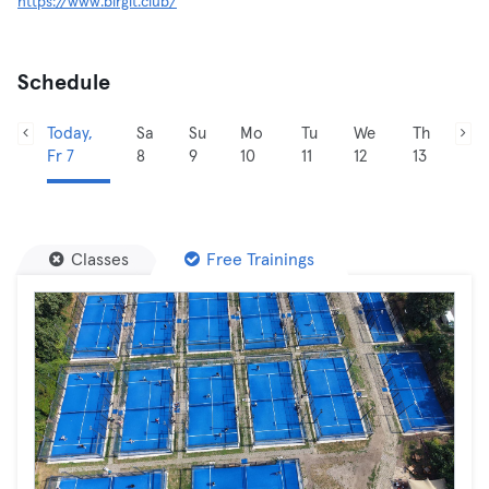
https://www.birgit.club/
Schedule
Today,
Sa
Su
Mo
Tu
We
Th
Fr 7
8
9
10
11
12
13
Classes
Free Trainings