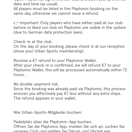
date and time (as usual).
All players must be listed in the Playtomic booking on the
same day, otherwise we cannot issue a refund.
👉 Important: Only players who have either paid at our club
before or liked our club on Playtomic are visible in the system
(due to German data protection laws).
Check-in at the club.
On the day of your booking, please check in at our reception
(show your Urban Sports membership).
Receive a €7 refund to your Playtomic Wallet.
After your check-in is confirmed, we will refund €7 to your
Playtomic Wallet, this will be processed automatically within 72
hours .
No double-payment risk.
Since the booking was already paid via Playtomic, this process
ensures you effectively pay €7 less without any extra steps.
The refund appears in your wallet.
Wie Urban-Sports-Mitglieder buchen:
Padelplatz über die Playtomic-App buchen.
Öffnen Sie die Playtomic App, melden Sie sich an, suchen Sie
unseren Club und wählen Sie Datum und Uhrzeit wie