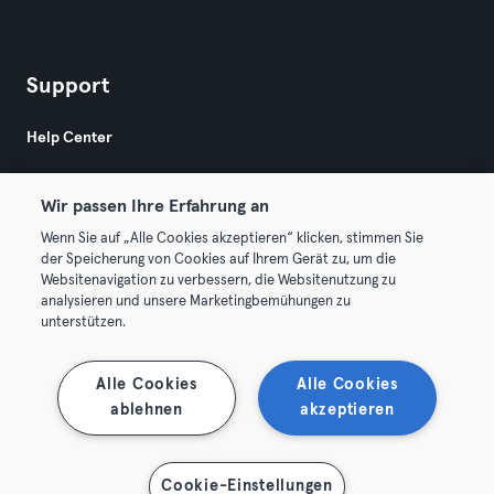
Support
Help Center
Wir passen Ihre Erfahrung an
Wenn Sie auf „Alle Cookies akzeptieren“ klicken, stimmen Sie
der Speicherung von Cookies auf Ihrem Gerät zu, um die
Websitenavigation zu verbessern, die Websitenutzung zu
© 2026 Urban Sports Group GmbH. All rights reserved.
analysieren und unsere Marketingbemühungen zu
Terms & Conditions
Privacy
Imprint
unterstützen.
Terminate contracts here
Withdraw contracts here
Alle Cookies
Alle Cookies
ablehnen
akzeptieren
Cookie-Einstellungen