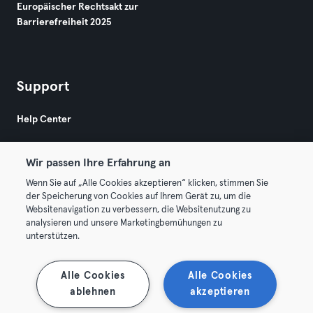
Europäischer Rechtsakt zur
Barrierefreiheit 2025
Support
Help Center
Wir passen Ihre Erfahrung an
Wenn Sie auf „Alle Cookies akzeptieren“ klicken, stimmen Sie
der Speicherung von Cookies auf Ihrem Gerät zu, um die
Websitenavigation zu verbessern, die Websitenutzung zu
© 2026 Urban Sports Group GmbH. All rights reserved.
analysieren und unsere Marketingbemühungen zu
AGB
Datenschutz
Impressum
unterstützen.
Vertrag hier kündigen
Hier Verträge widerrufen
Alle Cookies
Alle Cookies
ablehnen
akzeptieren