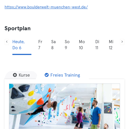
https://www.boulderwelt-muenchen-west.de/
Sportplan
Heute,
Fr
Sa
So
Mo
Di
Mi
Do 6
7
8
9
10
11
12
Kurse
Freies Training