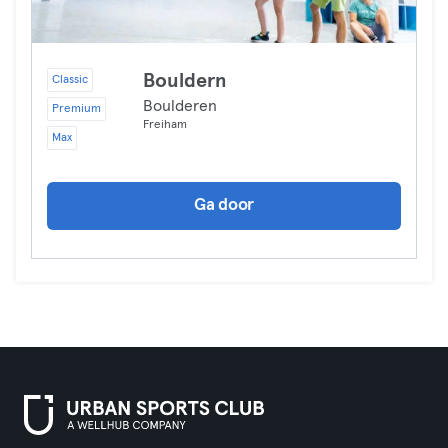
Bouldern
Classic
Boulderen
Premium
Freiham
Max
Ga door