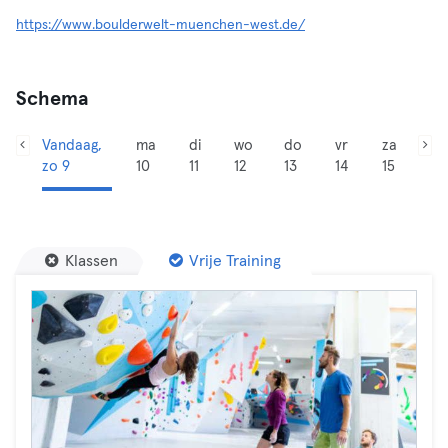
https://www.boulderwelt-muenchen-west.de/
Schema
Vandaag,
ma
di
wo
do
vr
za
zo 9
10
11
12
13
14
15
Klassen
Vrije Training