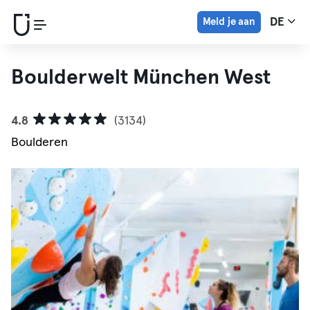
Meld je aan
DE
Boulderwelt München West
4.8
(3134)
Boulderen