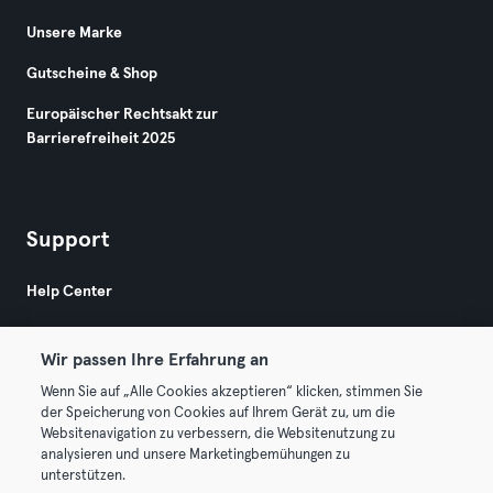
Unsere Marke
Gutscheine & Shop
Europäischer Rechtsakt zur
Barrierefreiheit 2025
Support
Help Center
Wir passen Ihre Erfahrung an
Wenn Sie auf „Alle Cookies akzeptieren“ klicken, stimmen Sie
der Speicherung von Cookies auf Ihrem Gerät zu, um die
Websitenavigation zu verbessern, die Websitenutzung zu
© 2026 Urban Sports Group GmbH. All rights reserved.
analysieren und unsere Marketingbemühungen zu
AGB
Datenschutz
Impressum
unterstützen.