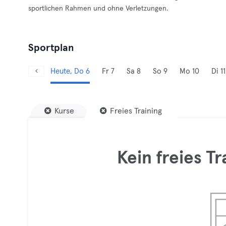
sportlichen Rahmen und ohne Verletzungen.
Sportplan
Heute, Do 6
Fr 7
Sa 8
So 9
Mo 10
Di 11
Kurse
Freies Training
Kein freies T