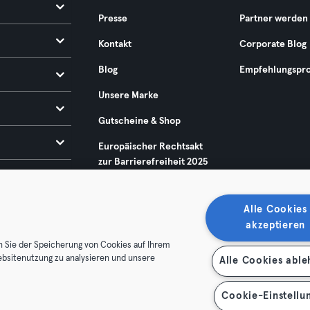
Presse
Partner werden
Kontakt
Corporate Blog
Blog
Empfehlungspr
Unsere Marke
Gutscheine & Shop
Europäischer Rechtsakt
zur Barrierefreiheit 2025
Alle Cookies
akzeptieren
n Sie der Speicherung von Cookies auf Ihrem
ebsitenutzung zu analysieren und unsere
Alle Cookies abl
enschutz
Impressum
Vertrag hier kündigen
Hier Verträge
Cookie-Einstellu