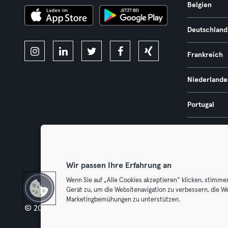
Belgien
Deutschland
Frankreich
Niederlande
Portugal
Spanien
Österreich
Wir passen Ihre Erfahrung an
Wenn Sie auf „Alle Cookies akzeptieren“ klicken, stimme
Gerät zu, um die Websitenavigation zu verbessern, die W
Marketingbemühungen zu unterstützen.
© 2026 Urban Sports Group GmbH. All rights reserved.
AGB
Dat