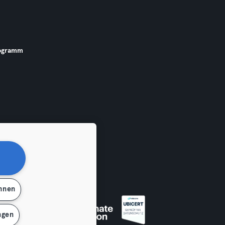
ogramm
ehnen
 widerrufen
ngen