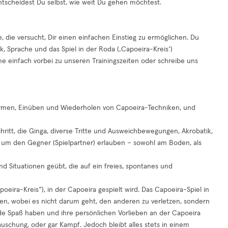
ntscheidest Du selbst, wie weit Du gehen möchtest.
, die versucht, Dir einen einfachen Einstieg zu ermöglichen. Du
, Sprache und das Spiel in der Roda (‚Capoeira-Kreis‘)
e einfach vorbei zu unseren Trainingszeiten oder schreibe uns
ufwärmen, Einüben und Wiederholen von Capoeira-Techniken, und
itt, die Ginga, diverse Tritte und Ausweichbewegungen, Akrobatik,
 um den Gegner (Spielpartner) erlauben – sowohl am Boden, als
d Situationen geübt, die auf ein freies, spontanes und
eira-Kreis“), in der Capoeira gespielt wird. Das Capoeira-Spiel in
hen, wobei es nicht darum geht, den anderen zu verletzen, sondern
de Spaß haben und ihre persönlichen Vorlieben an der Capoeira
äuschung, oder gar Kampf. Jedoch bleibt alles stets in einem