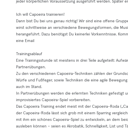
jeder körperlichen Voraussetzung ausgeführt werden. Später e
Ich will Capoeira trainieren!
Dann bist Du bei uns genau richtig! Wir sind eine offene Gruppe
wirst schrittweise an verschiedene Bewegungsformen, die Musik
herangeführt. Dazu benötigst Du keinerlei Vorkenntnisse. Komm
eine Email
Trainingsablauf
Eine Trainingsstunde ist meistens in drei Teile aufgeteilt: A
Partnerübungen.
Zu den verschiedenen Capoeira-Techniken zählen der Grundschr
Würfe und Fußfeger, sowie Techniken die eine agile Bewegung
auch im Stand.
In Partnerübungen werden die erlernten Techniken gefestigt un
improvisiertes Capoeira-Spiel vorbereiten.
Das Capoeira Training endet meist mit der Capoeira-Roda („Capo
der Capoeira-Roda lässt sich grob mit einem Sparring vergleic
mit ihm ein schönes Capoeira-Spiel zu entwickeln, an dem bei
ausleben können – seien es Akrobatik, Schnelligkeit, List und T