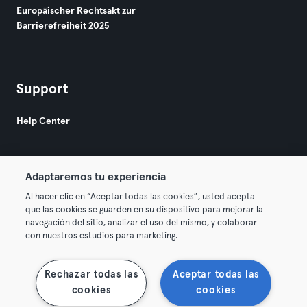
Europäischer Rechtsakt zur
Barrierefreiheit 2025
Support
Help Center
Adaptaremos tu experiencia
Al hacer clic en “Aceptar todas las cookies”, usted acepta
que las cookies se guarden en su dispositivo para mejorar la
© 2026 Urban Sports Group GmbH. All rights reserved.
navegación del sitio, analizar el uso del mismo, y colaborar
AGB
Datenschutz
Impressum
con nuestros estudios para marketing.
Vertrag hier kündigen
Hier Verträge widerrufen
Rechazar todas las
Aceptar todas las
cookies
cookies