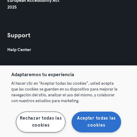
European Accessibility Act
2025
Support
Help Center
Adaptaremos tu experiencia
Al hacer clic en “Aceptar todas las cookies”, usted acepta
que las cookies se guarden en su dispositivo para mejorar la
© 2026 Urban Sports Group GmbH. All rights reserved.
navegación del sitio, analizar el uso del mismo, y colaborar
Terms & Conditions
Privacy
Imprint
con nuestros estudios para marketing.
Terminate contracts here
Withdraw contracts here
Rechazar todas las
Aceptar todas las
cookies
cookies