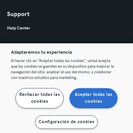
Support
Help Center
Adaptaremos tu experiencia
Al hacer clic en “Aceptar todas las cookies”, usted acepta
que las cookies se guarden en su dispositivo para mejorar la
© 2026 Urban Sports Group GmbH. All rights reserved.
navegación del sitio, analizar el uso del mismo, y colaborar
AGB
Datenschutz
Impressum
con nuestros estudios para marketing.
Vertrag hier kündigen
Hier Verträge widerrufen
Rechazar todas las
Aceptar todas las
cookies
cookies
Configuración de cookies