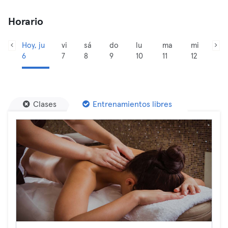
Horario
Hoy, ju
vi
sá
do
lu
ma
mi
6
7
8
9
10
11
12
Clases
Entrenamientos libres