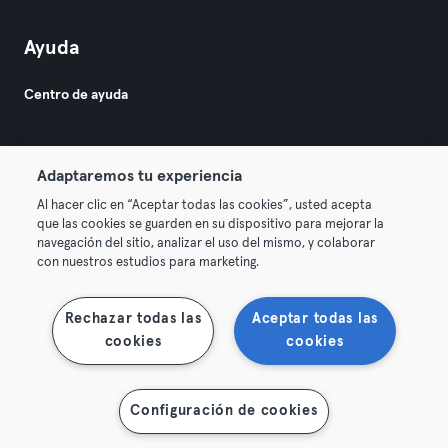
Ayuda
Centro de ayuda
Adaptaremos tu experiencia
Al hacer clic en “Aceptar todas las cookies”, usted acepta
que las cookies se guarden en su dispositivo para mejorar la
© 2026 Urban Sports Group GmbH. All rights reserved.
navegación del sitio, analizar el uso del mismo, y colaborar
Términos y condiciones
Privacidad
Sello
con nuestros estudios para marketing.
Rescindir contratos aquí
Desistir de contratos aquí
Rechazar todas las
Aceptar todas las
cookies
cookies
Configuración de cookies