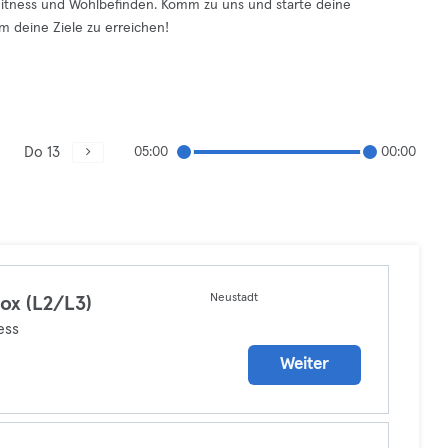
Fitness und Wohlbefinden. Komm zu uns und starte deine
am deine Ziele zu erreichen!
Do 13
05:00
00:00
Neustadt
ox (L2/L3)
ess
Weiter