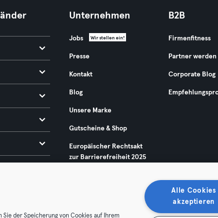
Länder
Unternehmen
B2B
Jobs
Firmenfitness
Wir stellen ein!
Presse
Partner werden
Kontakt
Corporate Blog
Blog
Empfehlungspr
Unsere Marke
Gutscheine & Shop
Europäischer Rechtsakt
zur Barrierefreiheit 2025
Alle Cookies
akzeptieren
n Sie der Speicherung von Cookies auf Ihrem