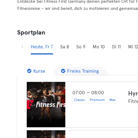
Entdecke bei Fitness First Germany deinen perfekten Ort für 
Fitnessreise – wir sind bereit, dich zu motivieren und gemeins
Sportplan
Heute, Fr 7
Sa 8
So 9
Mo 10
Di 11
Mi 12
Kurse
Freies Training
07:00 — 08:00
Hyr
Classic
Premium
Max
Fitn