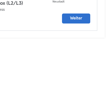
Neustadt
ox (L2/L3)
ess
Weiter