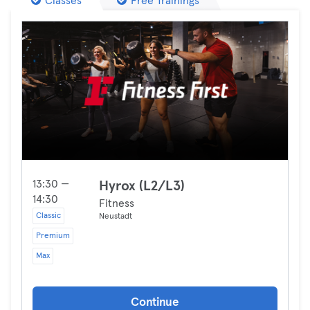
Classes
Free Trainings
13:30 —
Hyrox (L2/L3)
14:30
Fitness
Classic
Neustadt
Premium
Max
Continue