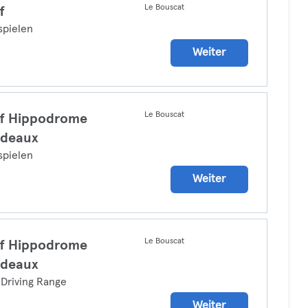
Le Bouscat
f
spielen
Weiter
Le Bouscat
lf Hippodrome
rdeaux
spielen
Weiter
Le Bouscat
lf Hippodrome
rdeaux
 Driving Range
Weiter