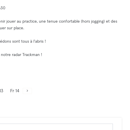
h30
 venir jouer au practice, une tenue confortable (hors jogging) et des
uer sur place.
édons sont tous à l'abris !
 notre radar Trackman !
13
Fr 14