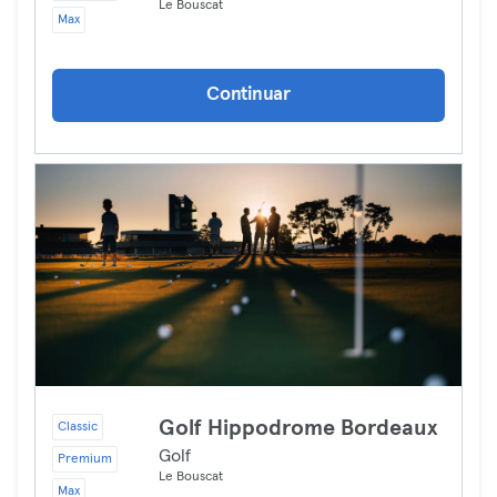
Le Bouscat
Max
Continuar
Golf Hippodrome Bordeaux
Classic
Golf
Premium
Le Bouscat
Max