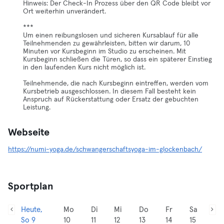
Hinweis: Der Check-In Prozess über den QR Code bleibt vor
Ort weiterhin unverändert.
***
Um einen reibungslosen und sicheren Kursablauf für alle
Teilnehmenden zu gewährleisten, bitten wir darum, 10
Minuten vor Kursbeginn im Studio zu erscheinen. Mit
Kursbeginn schließen die Türen, so dass ein späterer Einstieg
in den laufenden Kurs nicht möglich ist.
Teilnehmende, die nach Kursbeginn eintreffen, werden vom
Kursbetrieb ausgeschlossen. In diesem Fall besteht kein
Anspruch auf Rückerstattung oder Ersatz der gebuchten
Leistung.
Webseite
https://numi-yoga.de/schwangerschaftsyoga-im-glockenbach/
Sportplan
Heute,
Mo
Di
Mi
Do
Fr
Sa
So 9
10
11
12
13
14
15