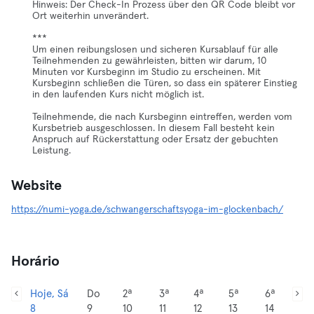
Hinweis: Der Check-In Prozess über den QR Code bleibt vor
Ort weiterhin unverändert.
***
Um einen reibungslosen und sicheren Kursablauf für alle
Teilnehmenden zu gewährleisten, bitten wir darum, 10
Minuten vor Kursbeginn im Studio zu erscheinen. Mit
Kursbeginn schließen die Türen, so dass ein späterer Einstieg
in den laufenden Kurs nicht möglich ist.
Teilnehmende, die nach Kursbeginn eintreffen, werden vom
Kursbetrieb ausgeschlossen. In diesem Fall besteht kein
Anspruch auf Rückerstattung oder Ersatz der gebuchten
Leistung.
Website
https://numi-yoga.de/schwangerschaftsyoga-im-glockenbach/
Horário
Hoje, Sá
Do
2ª
3ª
4ª
5ª
6ª
8
9
10
11
12
13
14