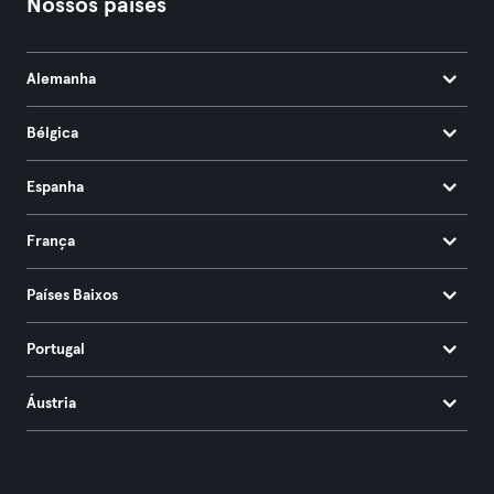
Nossos países
Alemanha
Bélgica
Espanha
França
Países Baixos
Portugal
Áustria