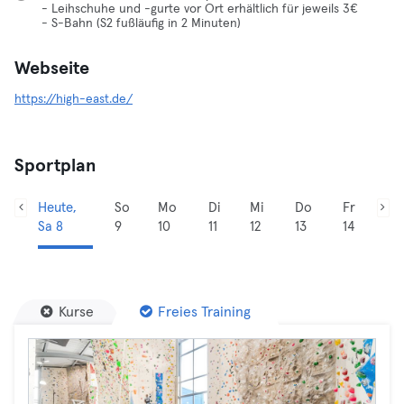
- Leihschuhe und -gurte vor Ort erhältlich für jeweils 3€
- S-Bahn (S2 fußläufig in 2 Minuten)
Webseite
https://high-east.de/
Sportplan
Heute,
So
Mo
Di
Mi
Do
Fr
Sa 8
9
10
11
12
13
14
Kurse
Freies Training