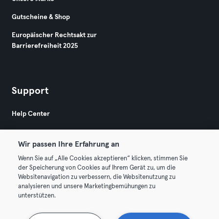
Gutscheine & Shop
Europäischer Rechtsakt zur
Barrierefreiheit 2025
Support
Help Center
Wir passen Ihre Erfahrung an
Wenn Sie auf „Alle Cookies akzeptieren“ klicken, stimmen Sie
der Speicherung von Cookies auf Ihrem Gerät zu, um die
Websitenavigation zu verbessern, die Websitenutzung zu
© 2026 Urban Sports Group GmbH. All rights reserved.
analysieren und unsere Marketingbemühungen zu
AGB
Datenschutz
Impressum
unterstützen.
Vertrag hier kündigen
Hier Verträge widerrufen