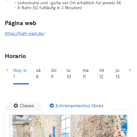
- Leihschuhe und -gurte vor Ort erhältlich für jeweils 3€
- S-Bahn (S2 fußläufig in 2 Minuten)
Página web
https://high-east.de/
Horario
Hoy, vi
sá
do
lu
ma
mi
ju
7
8
9
10
11
12
13
Clases
Entrenamientos libres