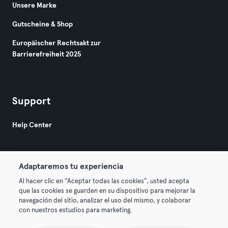
Unsere Marke
Gutscheine & Shop
Europäischer Rechtsakt zur
Barrierefreiheit 2025
Support
Help Center
Adaptaremos tu experiencia
Al hacer clic en “Aceptar todas las cookies”, usted acepta
que las cookies se guarden en su dispositivo para mejorar la
© 2026 Urban Sports Group GmbH. All rights reserved.
navegación del sitio, analizar el uso del mismo, y colaborar
AGB
Datenschutz
Impressum
con nuestros estudios para marketing.