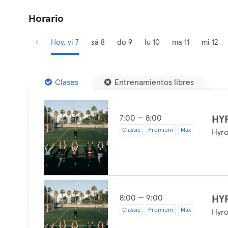
Horario
Hoy, vi 7
sá 8
do 9
lu 10
ma 11
mi 12
Clases
Entrenamientos libres
7:00 — 8:00
HY
Classic
Premium
Max
Hyr
8:00 — 9:00
HY
Classic
Premium
Max
Hyr