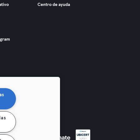
ativo
Centro de ayuda
ogram
as
las