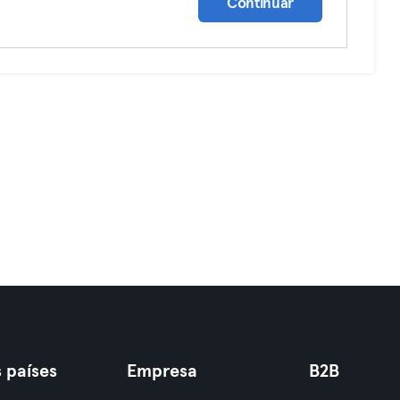
Continuar
 países
Empresa
B2B