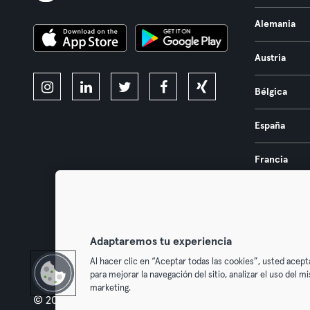
Alemania
Austria
Bélgica
España
Francia
Países Bajos
Portugal
Adaptaremos tu experiencia
Al hacer clic en “Aceptar todas las cookies”, usted acept
para mejorar la navegación del sitio, analizar el uso del 
marketing.
© 2026 Urban Sports Group GmbH. All rights reserved.
Términos y 