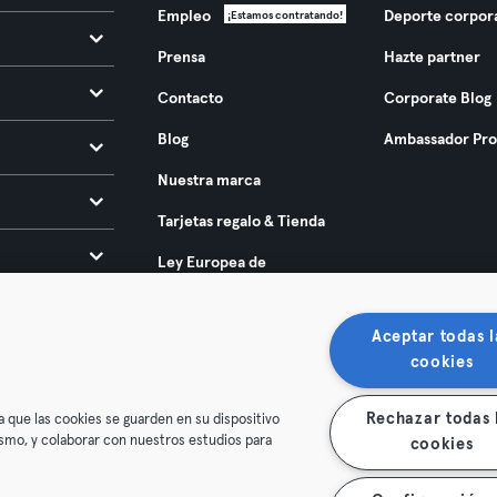
Empleo
Deporte corpor
¡Estamos contratando!
Prensa
Hazte partner
Contacto
Corporate Blog
Blog
Ambassador Pr
Nuestra marca
Tarjetas regalo & Tienda
Ley Europea de
Accesibilidad 2025
Aceptar todas l
cookies
Rechazar todas 
a que las cookies se guarden en su dispositivo
mismo, y colaborar con nuestros estudios para
cookies
condiciones
Privacidad
Sello
Rescindir contratos aquí