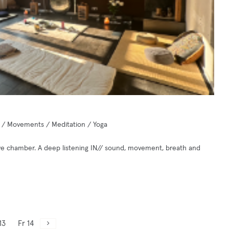
k / Movements / Meditation / Yoga
ive chamber. A deep listening IN// sound, movement, breath and
13
Fr 14