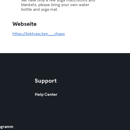
We have only a few yoga mats,futons and
blankets, please bring your own water
bottle and yoga mat.
Webseite
https://linktr.ee/zen___chaos
Support
Help Center
ogramm