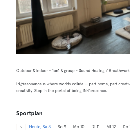
Outdoor & indoor - 1on1 & group - Sound Healing / Breathwor
IN//resonance is where worlds collide — part home, part creat
creativity .Step in the portal of being IN//presence.
Sportplan
Heute, Sa 8
So 9
Mo 10
Di 11
Mi 12
Do 