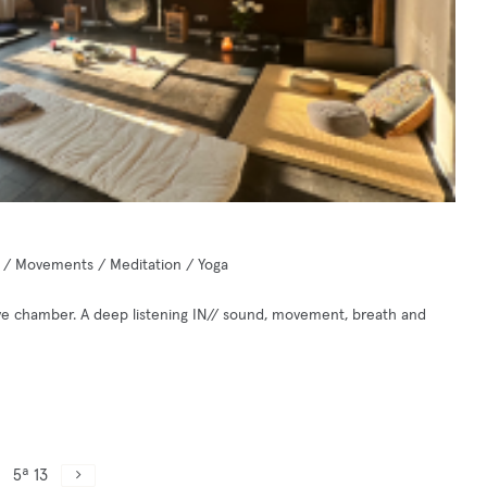
k / Movements / Meditation / Yoga
ive chamber. A deep listening IN// sound, movement, breath and
5ª 13