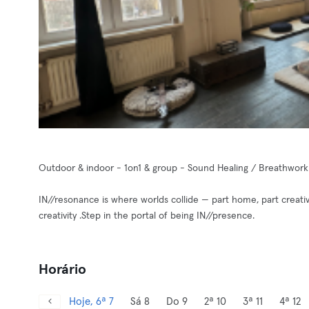
Outdoor & indoor - 1on1 & group - Sound Healing / Breathwor
IN//resonance is where worlds collide — part home, part creat
creativity .Step in the portal of being IN//presence.
Horário
Hoje, 6ª 7
Sá 8
Do 9
2ª 10
3ª 11
4ª 12