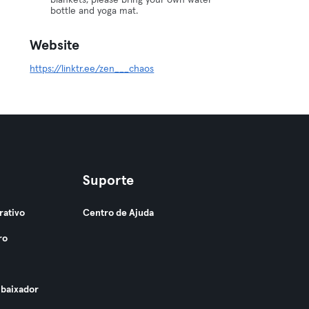
blankets, please bring your own water
bottle and yoga mat.
Website
https://linktr.ee/zen___chaos
Suporte
rativo
Centro de Ajuda
ro
baixador