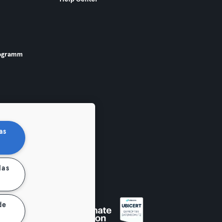
ogramm
as
las
de
 widerrufen