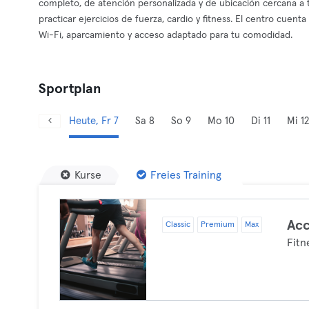
completo, de atención personalizada y de ubicación cercana a t
practicar ejercicios de fuerza, cardio y fitness. El centro cuenta
Wi-Fi, aparcamiento y acceso adaptado para tu comodidad.
Sportplan
Heute, Fr 7
Sa 8
So 9
Mo 10
Di 11
Mi 12
Kurse
Freies Training
Acc
Classic
Premium
Max
Fitn