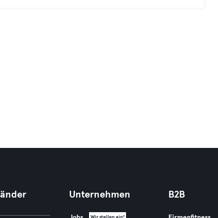
Länder
Unternehmen
B2B
Jobs
Firmenfitness
Wir stellen ein!