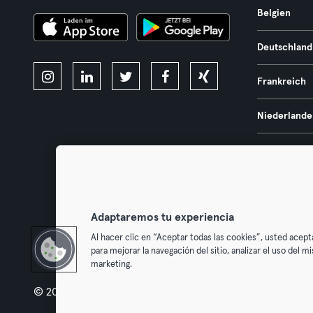
Belgien
Deutschland
Frankreich
Niederlande
Portugal
Spanien
Adaptaremos tu experiencia
Österreich
Al hacer clic en “Aceptar todas las cookies”, usted acept
para mejorar la navegación del sitio, analizar el uso del 
marketing.
© 2026 Urban Sports Group GmbH. All rights reserved.
AGB
Dat