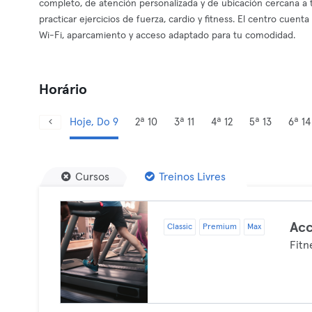
completo, de atención personalizada y de ubicación cercana a t
practicar ejercicios de fuerza, cardio y fitness. El centro cuenta
Wi-Fi, aparcamiento y acceso adaptado para tu comodidad.
Horário
Hoje, Do 9
2ª 10
3ª 11
4ª 12
5ª 13
6ª 14
Cursos
Treinos Livres
Acc
Classic
Premium
Max
Fitn