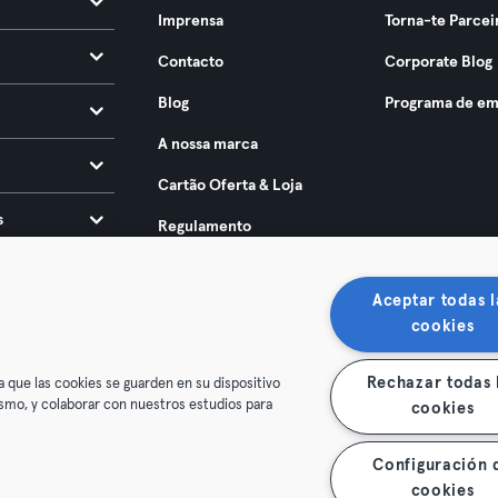
Imprensa
Torna-te Parcei
Contacto
Corporate Blog
Blog
Programa de em
A nossa marca
Cartão Oferta & Loja
s
Regulamento
Acessibilidade 2025
Aceptar todas l
cookies
Rechazar todas 
a que las cookies se guarden en su dispositivo
mismo, y colaborar con nuestros estudios para
cookies
ndições
Privacidade
Imprimir
Rescindir contratos aqui
Configuración 
contratos aqui
cookies