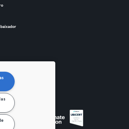
ro
baixador
as
las
de