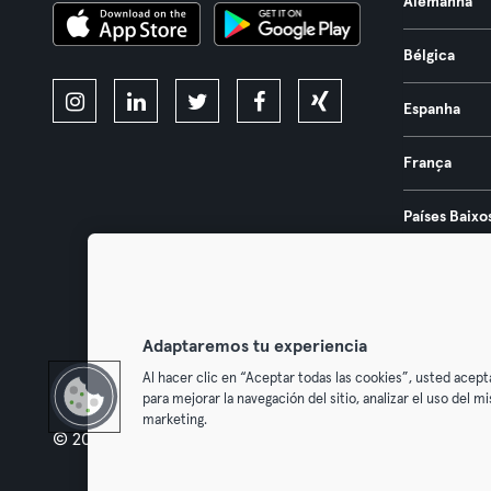
Alemanha
Bélgica
Espanha
França
Países Baixo
Portugal
Áustria
Adaptaremos tu experiencia
Al hacer clic en “Aceptar todas las cookies”, usted acept
para mejorar la navegación del sitio, analizar el uso del 
marketing.
© 2026 Urban Sports Group GmbH. All rights reserved.
Termos & Co
Cancelar 