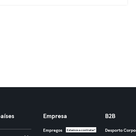
aíses
Empresa
B2B
Empregos
Desporto Corpo
Estamos a contratar!