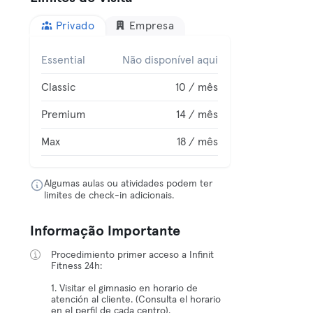
Privado
Empresa
Essential
Não disponível aqui
Classic
10 / mês
Premium
14 / mês
Max
18 / mês
Algumas aulas ou atividades podem ter
limites de check-in adicionais.
Informação Importante
Procedimiento primer acceso a Infinit
Fitness 24h:
1. Visitar el gimnasio en horario de
atención al cliente. (Consulta el horario
en el perfil de cada centro).