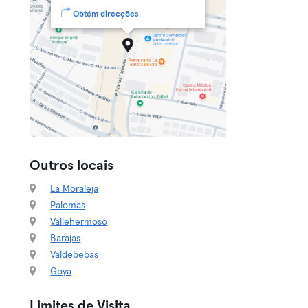
Obtém direcções
Outros locais
La Moraleja
Palomas
Vallehermoso
Barajas
Valdebebas
Goya
Limites de Visita