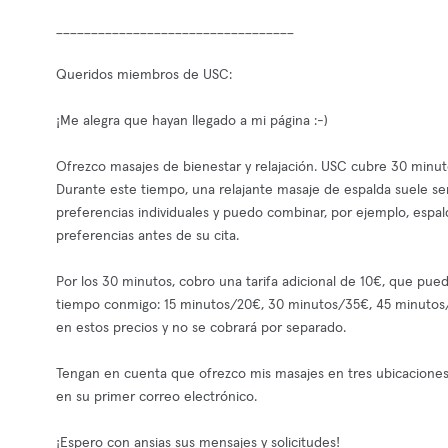
__________________________________
Queridos miembros de USC:
¡Me alegra que hayan llegado a mi página :-)
Ofrezco masajes de bienestar y relajación. USC cubre 30 minuto
Durante este tiempo, una relajante masaje de espalda suele s
preferencias individuales y puedo combinar, por ejemplo, espal
preferencias antes de su cita.
Por los 30 minutos, cobro una tarifa adicional de 10€, que pu
tiempo conmigo: 15 minutos/20€, 30 minutos/35€, 45 minutos/50
en estos precios y no se cobrará por separado.
Tengan en cuenta que ofrezco mis masajes en tres ubicaciones 
en su primer correo electrónico.
¡Espero con ansias sus mensajes y solicitudes!