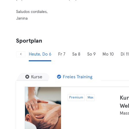
Saludos cordiales,
Janina
Sportplan
Heute, Do 6
Fr 7
Sa 8
So 9
Mo 10
Di 11
Kurse
Freies Training
Kur
Premium
Max
Web
Mas