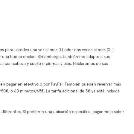
s para ustedes una vez al mes (L) oder dos veces al mes (XL).
er una buena opción. Sin embargo, también me adapto a sus
da con cabeza y cuello o piernas y pies. Hablaremos de sus
eden pagar en efectivo o por PayPal. También pueden reservar más
€, o 60 minutos/65€. La tarifa adicional de 5€ ya está incluida
diferentes. Si prefieren una ubicación específica, háganmelo saber