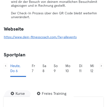
wird dir der Besuch von deinem monatlichen Besuchslimit
abgezogen und in Rechnung gestellt.
Der Check-In Prozess über den QR Code bleibt weiterhin
unverändert.
Webseite
https://www.dein-fitnesscoach.com/?w=allevents
Sportplan
Heute,
Fr
Sa
So
Mo
Di
Mi
Do 6
7
8
9
10
11
12
Kurse
Freies Training