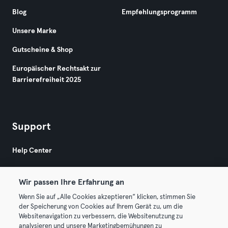
Blog
Empfehlungsprogramm
Unsere Marke
Gutscheine & Shop
Europäischer Rechtsakt zur
Barrierefreiheit 2025
Support
Help Center
Wir passen Ihre Erfahrung an
Wenn Sie auf „Alle Cookies akzeptieren“ klicken, stimmen Sie
der Speicherung von Cookies auf Ihrem Gerät zu, um die
Websitenavigation zu verbessern, die Websitenutzung zu
© 2026 Urban Sports Group GmbH. All rights reserved.
analysieren und unsere Marketingbemühungen zu