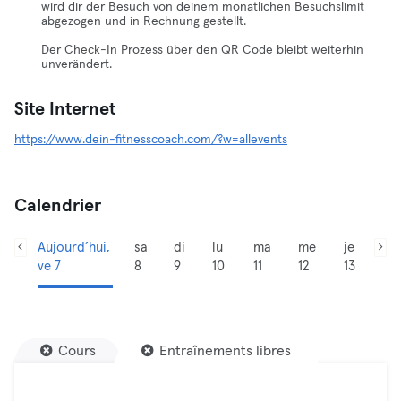
wird dir der Besuch von deinem monatlichen Besuchslimit
abgezogen und in Rechnung gestellt.
Der Check-In Prozess über den QR Code bleibt weiterhin
unverändert.
Site Internet
https://www.dein-fitnesscoach.com/?w=allevents
Calendrier
Aujourd’hui,
sa
di
lu
ma
me
je
ve 7
8
9
10
11
12
13
Cours
Entraînements libres