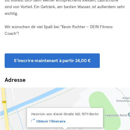
Du solltest dich dem Wetter entsprechend kleiden, Laufschuhe
sind von Vorteil. Ein Getränk, am besten Wasser, ist außerdem sehr
wichtig.
Wir wünschen dir viel Spaß bei "Kevin Richter – DEIN Fitness
Coach"!
S'inscrire maintenant à partir 24,00 €
Adresse
Heinrich-von-Kleist-Straße 16D, 15711 Berlin
Obtenir l'itinéraire