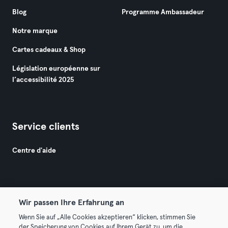
Blog
Programme Ambassadeur
Notre marque
Cartes cadeaux & Shop
Législation européenne sur
l’accessibilité 2025
Service clients
Centre d'aide
Wir passen Ihre Erfahrung an
Wenn Sie auf „Alle Cookies akzeptieren“ klicken, stimmen Sie
© 2026 Urban Sports Group GmbH. All rights reserved.
der Speicherung von Cookies auf Ihrem Gerät zu, um die