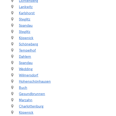
Lichtenberg
Lankwitz
Karlshorst
Steglitz
Spandau
Steglitz
Köpenick
Schöneberg
Tempelhof
Dahlem
Spandau
Wedding
Wilmersdorf
Hohenschönhausen
Buch
Gesundbrunnen
Marzahn
Charlottenburg
Köpenick