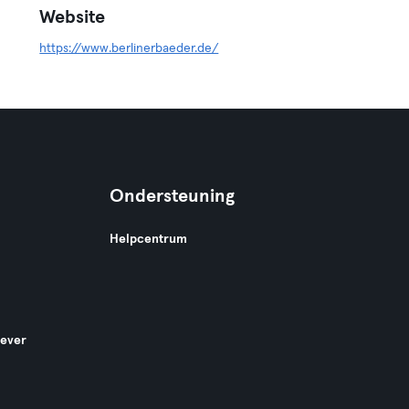
Website
https://www.berlinerbaeder.de/
Ondersteuning
Helpcentrum
gever