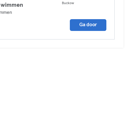
Buckow
hwimmen
mmen
Ga door