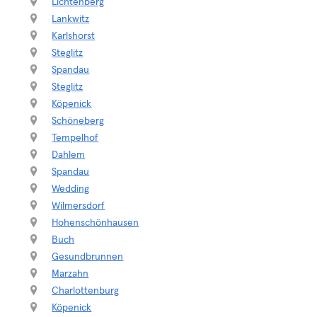
Lichtenberg
Lankwitz
Karlshorst
Steglitz
Spandau
Steglitz
Köpenick
Schöneberg
Tempelhof
Dahlem
Spandau
Wedding
Wilmersdorf
Hohenschönhausen
Buch
Gesundbrunnen
Marzahn
Charlottenburg
Köpenick