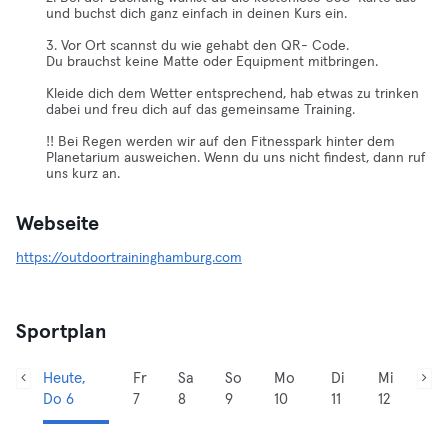
und buchst dich ganz einfach in deinen Kurs ein.
3. Vor Ort scannst du wie gehabt den QR- Code.
Du brauchst keine Matte oder Equipment mitbringen.
Kleide dich dem Wetter entsprechend, hab etwas zu trinken
dabei und freu dich auf das gemeinsame Training.
!! Bei Regen werden wir auf den Fitnesspark hinter dem
Planetarium ausweichen. Wenn du uns nicht findest, dann ruf
uns kurz an.
Webseite
https://outdoortraininghamburg.com
Sportplan
Heute,
Fr
Sa
So
Mo
Di
Mi
Do 6
7
8
9
10
11
12