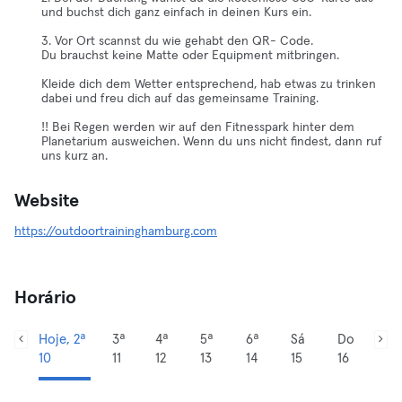
und buchst dich ganz einfach in deinen Kurs ein.
3. Vor Ort scannst du wie gehabt den QR- Code.
Du brauchst keine Matte oder Equipment mitbringen.
Kleide dich dem Wetter entsprechend, hab etwas zu trinken
dabei und freu dich auf das gemeinsame Training.
!! Bei Regen werden wir auf den Fitnesspark hinter dem
Planetarium ausweichen. Wenn du uns nicht findest, dann ruf
uns kurz an.
Website
https://outdoortraininghamburg.com
Horário
Hoje, 2ª
3ª
4ª
5ª
6ª
Sá
Do
10
11
12
13
14
15
16