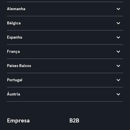
Alemanha
Bélgica
Espanha
França
Países Baixos
Portugal
Áustria
Empresa
B2B