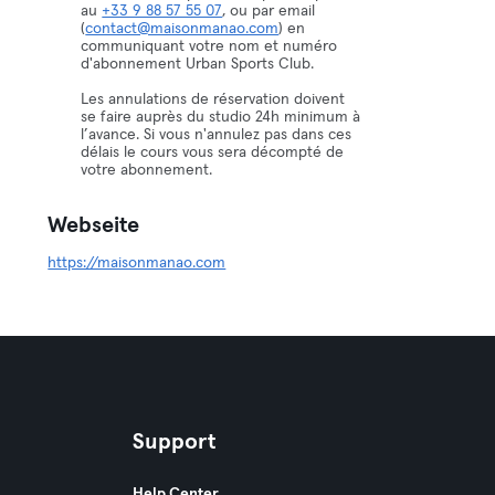
au
+33 9 88 57 55 07
, ou par email
(
contact@maisonmanao.com
) en
communiquant votre nom et numéro
d'abonnement Urban Sports Club.
Les annulations de réservation doivent
se faire auprès du studio 24h minimum à
l’avance. Si vous n'annulez pas dans ces
délais le cours vous sera décompté de
votre abonnement.
Webseite
https://maisonmanao.com
Support
Help Center