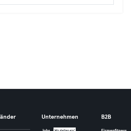
Länder
Unternehmen
B2B
Jobs
Firmenfitness
Wir stellen ein!