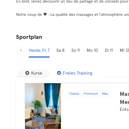
En bref, venez découvrir un lieu de partage et de conseils pour
Notre coup de 🖤 : La qualité des massages et l'atmosphère un
Sportplan
Heute, Fr 7
Sa 8
So 9
Mo 10
Di 11
Mi 12
Kurse
Freies Training
Mas
Classic
Premium
Max
Mem
Ent