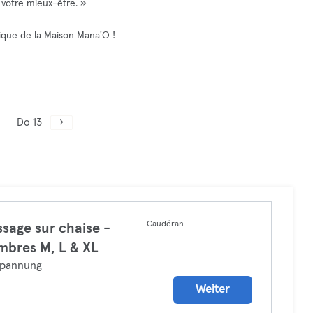
 votre mieux-être. »
ique de la Maison Mana'O !
Do 13
Caudéran
sage sur chaise -
bres M, L & XL
spannung
Weiter