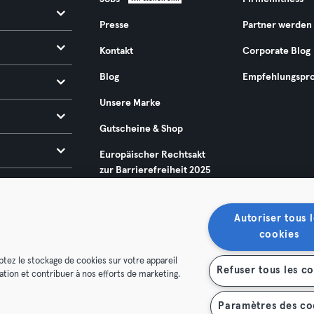
Presse
Partner werden
Kontakt
Corporate Blog
Blog
Empfehlungspr
Unsere Marke
Gutscheine & Shop
Europäischer Rechtsakt
zur Barrierefreiheit 2025
Autoriser tous l
cookies
ptez le stockage de cookies sur votre appareil
Refuser tous les c
isation et contribuer à nos efforts de marketing.
enschutz
Impressum
Vertrag hier kündigen
Hier Verträge
Paramètres des co