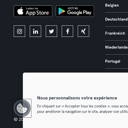
Belgien
Deutschland
Frankreich
Niederlande
Portugal
Spanien
Österreich
Nous personnalisons votre expérience
En cliquant sur « Accepter tous les cookies », vous acce
pour améliorer la navigation sur le site, analyser son util
© 2026 Urban Sports Group GmbH. All rights reserved.
AGB
Dat