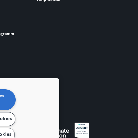
ogramm
es
ookies
 widerrufen
okies