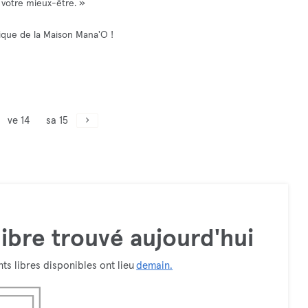
 votre mieux-être. »
ique de la Maison Mana'O !
ve 14
sa 15
ibre trouvé aujourd'hui
ts libres disponibles ont lieu
demain.