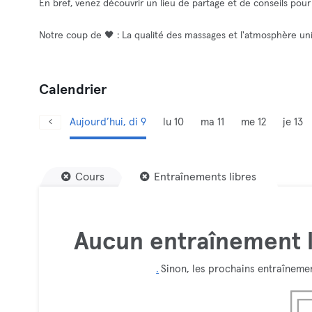
En bref, venez découvrir un lieu de partage et de conseils pour
Notre coup de 🖤 : La qualité des massages et l'atmosphère un
Calendrier
Aujourd’hui, di 9
lu 10
ma 11
me 12
je 13
Cours
Entraînements libres
Aucun entraînement l
.
Sinon, les prochains entraînemen