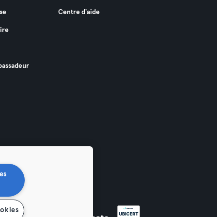
se
Centre d'aide
ire
assadeur
es
ookies