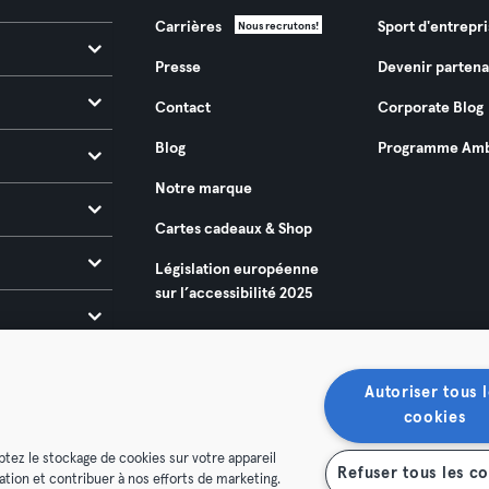
Carrières
Sport d'entrepri
Nous recrutons!
Presse
Devenir partena
Contact
Corporate Blog
Blog
Programme Amb
Notre marque
Cartes cadeaux & Shop
Législation européenne
sur l’accessibilité 2025
Autoriser tous l
cookies
ptez le stockage de cookies sur votre appareil
Refuser tous les c
isation et contribuer à nos efforts de marketing.
énérales
Politique de confidentialité
Mentions légales