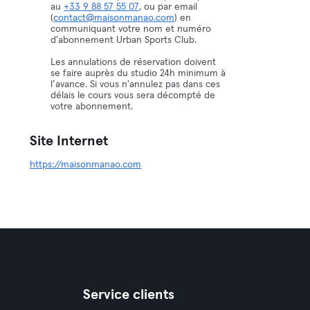
au
+33 9 88 57 55 07
, ou par email
(
contact@maisonmanao.com
) en
communiquant votre nom et numéro
d'abonnement Urban Sports Club.
Les annulations de réservation doivent
se faire auprès du studio 24h minimum à
l’avance. Si vous n'annulez pas dans ces
délais le cours vous sera décompté de
votre abonnement.
Site Internet
https://maisonmanao.com
Service clients