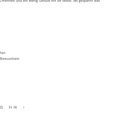
 Offenheit und ein wenig Geduld mit dir selbst. Sei gespannt was
iten
 Bewusstsein
13
Fr 14