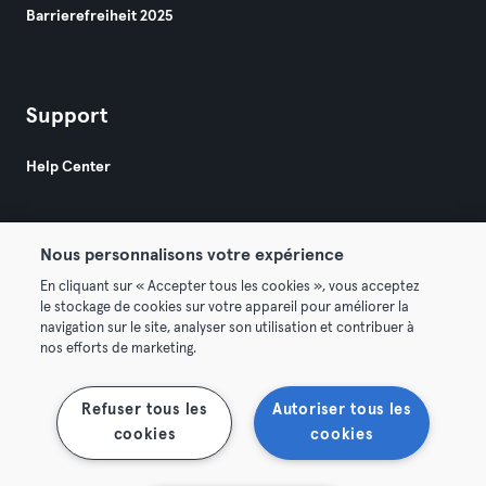
Barrierefreiheit 2025
Support
Help Center
Nous personnalisons votre expérience
En cliquant sur « Accepter tous les cookies », vous acceptez
le stockage de cookies sur votre appareil pour améliorer la
© 2026 Urban Sports Group GmbH. All rights reserved.
navigation sur le site, analyser son utilisation et contribuer à
AGB
Datenschutz
Impressum
nos efforts de marketing.
Vertrag hier kündigen
Hier Verträge widerrufen
Refuser tous les
Autoriser tous les
cookies
cookies