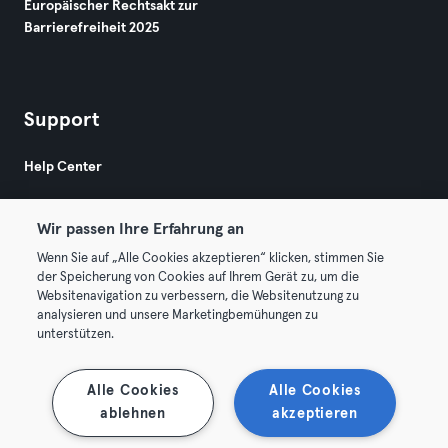
Europäischer Rechtsakt zur
Barrierefreiheit 2025
Support
Help Center
Wir passen Ihre Erfahrung an
Wenn Sie auf „Alle Cookies akzeptieren“ klicken, stimmen Sie
der Speicherung von Cookies auf Ihrem Gerät zu, um die
Websitenavigation zu verbessern, die Websitenutzung zu
© 2026 Urban Sports Group GmbH. All rights reserved.
analysieren und unsere Marketingbemühungen zu
AGB
Datenschutz
Impressum
unterstützen.
Vertrag hier kündigen
Hier Verträge widerrufen
Alle Cookies
Alle Cookies
ablehnen
akzeptieren