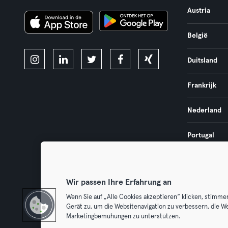
Austria
België
Duitsland
Frankrijk
Nederland
Portugal
Spanje
Wir passen Ihre Erfahrung an
Wenn Sie auf „Alle Cookies akzeptieren“ klicken, stimme
Gerät zu, um die Websitenavigation zu verbessern, die W
Algemene V
Marketingbemühungen zu unterstützen.