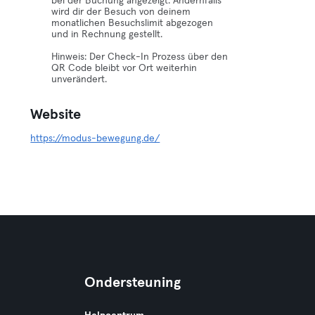
bei der Buchung angezeigt. Andernfalls
wird dir der Besuch von deinem
monatlichen Besuchslimit abgezogen
und in Rechnung gestellt.
Hinweis: Der Check-In Prozess über den
QR Code bleibt vor Ort weiterhin
unverändert.
Website
https://modus-bewegung.de/
Ondersteuning