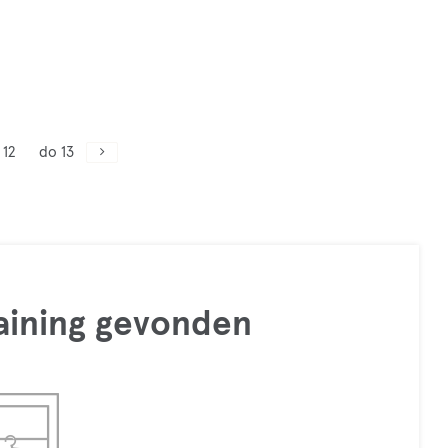
 12
do 13
raining gevonden