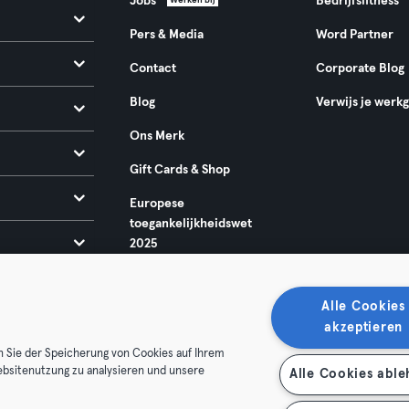
Jobs
Bedrijfsfitness
Werken bij
Pers & Media
Word Partner
Contact
Corporate Blog
Blog
Verwijs je werk
Ons Merk
Gift Cards & Shop
Europese
toegankelijkheidswet
2025
Alle Cookies
akzeptieren
n Sie der Speicherung von Cookies auf Ihrem
ebsitenutzung zu analysieren und unsere
Alle Cookies abl
oorwaarden
Privacy
Bedrijfsgegevens
Membership opzegg