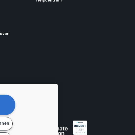
Helpcentrum
gever
ehnen
en