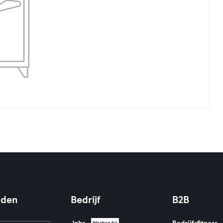
nden
Bedrijf
B2B