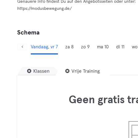
Genauere Info findest Du auf den Angebotsseiten oder unter:
https://modusbewegung.de/
Schema
Vandaag, vr 7
za 8
zo 9
ma 10
di 11
wo
Klassen
Vrije Training
Geen gratis t