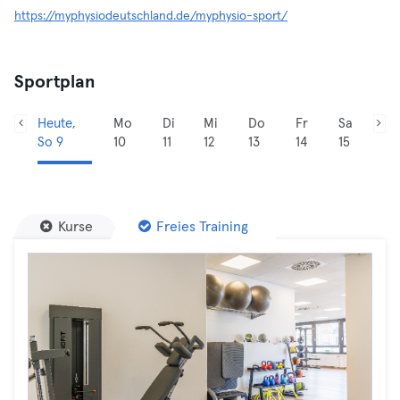
https://myphysiodeutschland.de/myphysio-sport/
Sportplan
Heute,
Mo
Di
Mi
Do
Fr
Sa
So 9
10
11
12
13
14
15
Kurse
Freies Training