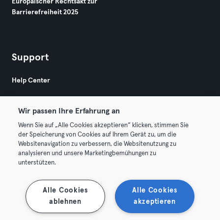
Europäischer Rechtsakt zur
Barrierefreiheit 2025
Support
Help Center
Wir passen Ihre Erfahrung an
Wenn Sie auf „Alle Cookies akzeptieren“ klicken, stimmen Sie
der Speicherung von Cookies auf Ihrem Gerät zu, um die
Websitenavigation zu verbessern, die Websitenutzung zu
© 2026 Urban Sports Group GmbH. All rights reserved.
analysieren und unsere Marketingbemühungen zu
AGB
Datenschutz
Impressum
unterstützen.
Vertrag hier kündigen
Hier Verträge widerrufen
Alle Cookies
Alle Cookies
ablehnen
akzeptieren