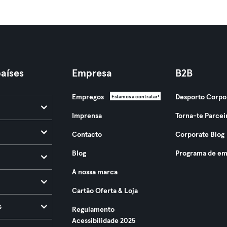
aíses
Empresa
B2B
Empregos
Desporto Corpo
Estamos a contratar!
Imprensa
Torna-te Parcei
Contacto
Corporate Blog
Blog
Programa de em
A nossa marca
Cartão Oferta & Loja
s
Regulamento
Acessibilidade 2025