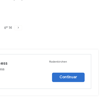
6ª 14
Rodenkirchen
ness
ess
Continuar