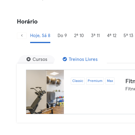
Horário
Hoje, Sá 8
Do 9
2ª 10
3ª 11
4ª 12
5ª 13
Cursos
Treinos Livres
Fit
Classic
Premium
Max
Fitn