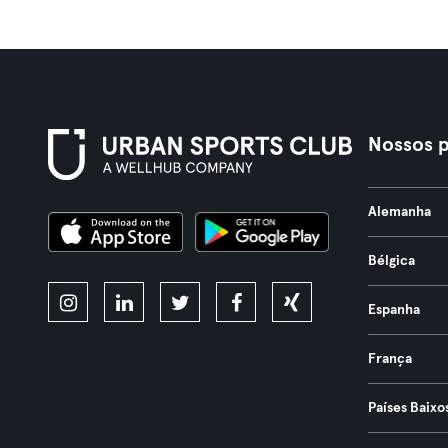
Nossos p
Alemanha
Bélgica
Espanha
França
Países Baixo