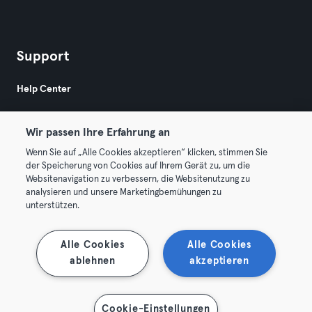
Support
Help Center
Wir passen Ihre Erfahrung an
Wenn Sie auf „Alle Cookies akzeptieren“ klicken, stimmen Sie
der Speicherung von Cookies auf Ihrem Gerät zu, um die
Websitenavigation zu verbessern, die Websitenutzung zu
© 2026 Urban Sports Group GmbH. All rights reserved.
analysieren und unsere Marketingbemühungen zu
AGB
Datenschutz
Impressum
unterstützen.
Vertrag hier kündigen
Hier Verträge widerrufen
Alle Cookies
Alle Cookies
ablehnen
akzeptieren
Cookie-Einstellungen