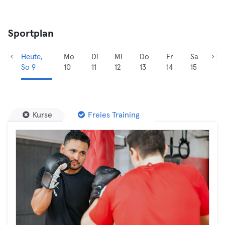
Sportplan
Heute,
Mo
Di
Mi
Do
Fr
Sa
So 9
10
11
12
13
14
15
Kurse
Freies Training