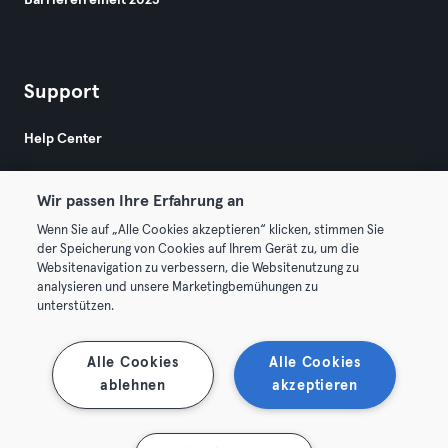
Barrierefreiheit 2025
Support
Help Center
Wir passen Ihre Erfahrung an
Wenn Sie auf „Alle Cookies akzeptieren“ klicken, stimmen Sie
der Speicherung von Cookies auf Ihrem Gerät zu, um die
Websitenavigation zu verbessern, die Websitenutzung zu
© 2026 Urban Sports Group GmbH. All rights reserved.
analysieren und unsere Marketingbemühungen zu
AGB
Datenschutz
Impressum
unterstützen.
Vertrag hier kündigen
Hier Verträge widerrufen
Alle Cookies
Alle Cookies
ablehnen
akzeptieren