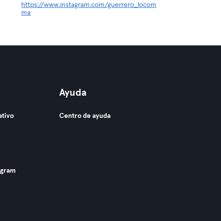
https://www.instagram.com/guerrero_locom
ma
Ayuda
ativo
Centro de ayuda
ogram