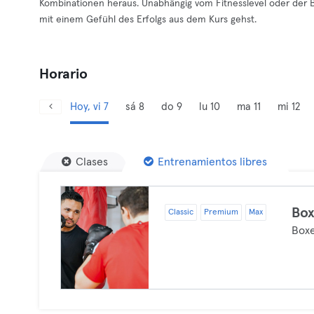
Kombinationen heraus. Unabhängig vom Fitnesslevel oder der 
mit einem Gefühl des Erfolgs aus dem Kurs gehst.
Horario
Hoy, vi 7
sá 8
do 9
lu 10
ma 11
mi 12
Clases
Entrenamientos libres
Bo
Classic
Premium
Max
Box