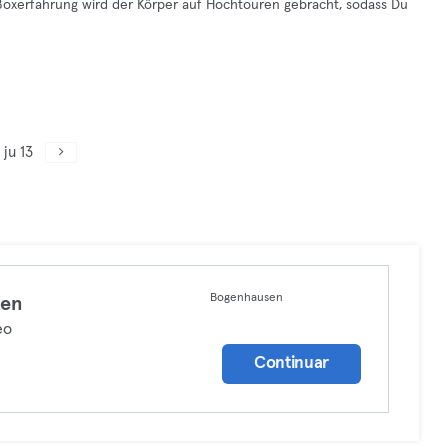
Boxerfahrung wird der Körper auf Hochtouren gebracht, sodass Du
ju 13
Bogenhausen
xen
eo
Continuar