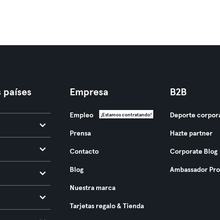
 países
Empresa
B2B
Empleo
Deporte corpor
¡Estamos contratando!
Prensa
Hazte partner
Contacto
Corporate Blog
Blog
Ambassador Pr
Nuestra marca
Tarjetas regalo & Tienda