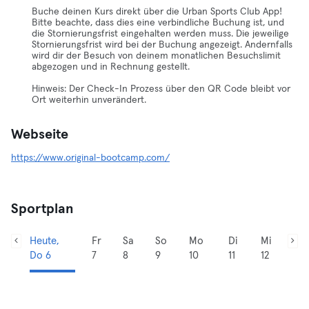
Buche deinen Kurs direkt über die Urban Sports Club App!
Bitte beachte, dass dies eine verbindliche Buchung ist, und
die Stornierungsfrist eingehalten werden muss. Die jeweilige
Stornierungsfrist wird bei der Buchung angezeigt. Andernfalls
wird dir der Besuch von deinem monatlichen Besuchslimit
abgezogen und in Rechnung gestellt.
Hinweis: Der Check-In Prozess über den QR Code bleibt vor
Ort weiterhin unverändert.
Webseite
https://www.original-bootcamp.com/
Sportplan
Heute,
Fr
Sa
So
Mo
Di
Mi
Do 6
7
8
9
10
11
12