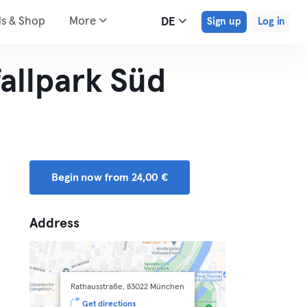
ds & Shop
More
DE
Sign up
Log in
allpark Süd
Begin now from 24,00 €
Address
Rathausstraße, 83022 München
Get directions