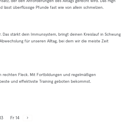
nsatz, der den Anforderungen des Alltags gerecht wird. Das High
nd lässt überflüssige Pfunde fast wie von allein schmelzen.
. Das stärkt dein Immunsystem, bringt deinen Kreislauf in Schwung
bwechslung für unseren Alltag, bei dem wir die meiste Zeit
rechten Fleck. Mit Fortbildungen und regelmäßigen
as beste und effektivste Training geboten bekommst.
13
Fr 14