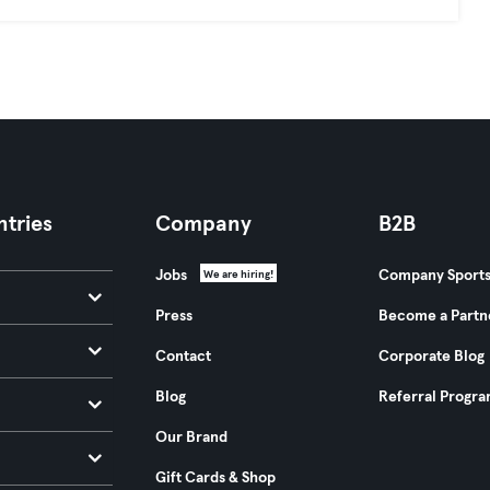
tries
Company
B2B
Jobs
Company Sport
We are hiring!
Press
Become a Partn
Contact
Corporate Blog
Blog
Referral Progr
Our Brand
Gift Cards & Shop