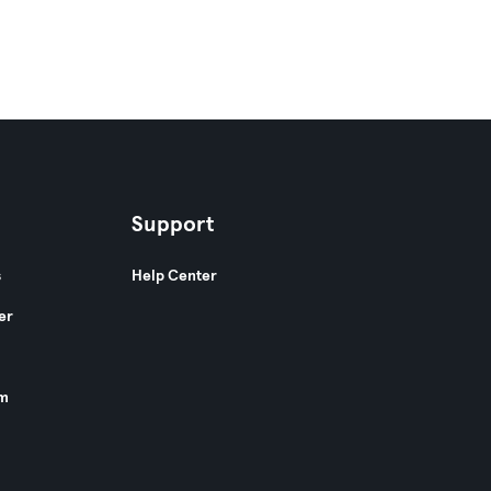
Support
s
Help Center
er
am