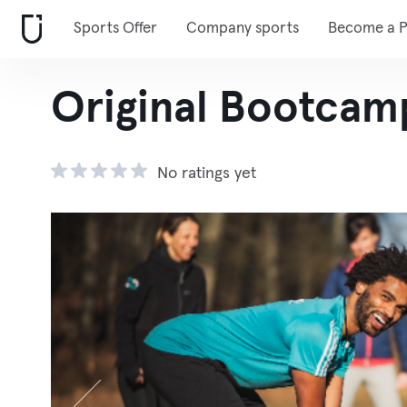
Sports Offer
Company sports
Become a P
Original Bootcam
No ratings yet